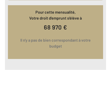
Pour cette mensualité,
Votre droit d'emprunt s'élève à
68 970
€
Il n'y a pas de bien correspondant à votre
budget