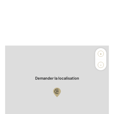
Afficher sur la carte :
+
Agence
-
Demander la localisation
Vue globale
Location meublée
2
Surface totale : 45 m