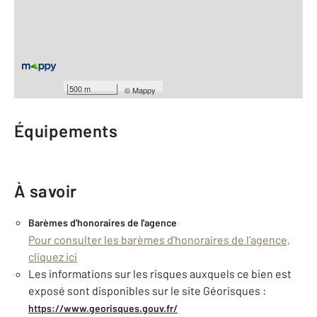
2
Surface habitable : 45 m
Type d'appartement : F3
Étage : Rez-de-chaussée
Nombre de pièces : 3
[Voir le détail]
Année construction : 2019
500 m
©
Mappy
Équipements
À savoir
Barèmes d'honoraires de l'agence
Pour consulter les barèmes d'honoraires de l'agence,
cliquez ici
Les informations sur les risques auxquels ce bien est
exposé sont disponibles sur le site Géorisques :
https://www.georisques.gouv.fr/