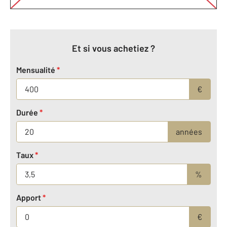
Et si vous achetiez ?
Mensualité
*
€
Durée
*
années
Taux
*
%
Apport
*
€