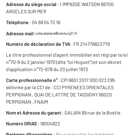
Adresse du siège social
: 1 IMPASSE WATSON 66700
ARGELES SUR MER
Téléphone
: 04 68 54 72 16
:
Adresse mail
Numéro de déclaration de TVA
: FR 214778822779
Le titre professionnel d'agent immobilier est régi par la loi
n°70-9 du 2 janvier 1970 (dite "loi Hoguet") et son décret
d'application n°72-678 du 20 juillet 1972
Carte professionnelle n°
: CPI 6601 2017 000 023 295
délivrée par la CCI de : CCI PYRENEES ORIENTALES
PERPIGNAN , QUAI DE LATTRE DE TASSIGNY 66020
PERPIGNAN , FNAIM
Nom et Adresse du garant
: GALIAN 89 rue de la Boétie
Numéro ORIAS
: 18004822
Barèmes d'honoraires
:
Pour consulter les barèmes