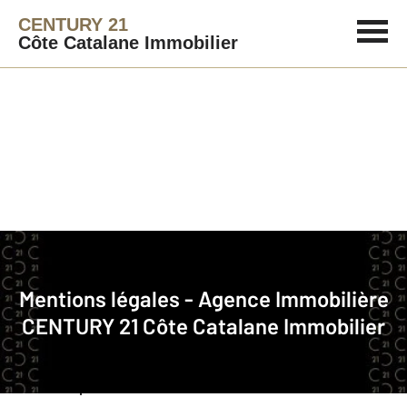
CENTURY 21
Côte Catalane Immobilier
La société
Nom commercial
: CENTURY 21 Côte Catalane Immobilier
Mentions légales - Agence Immobilière
CENTURY 21 Côte Catalane Immobilier
Raison sociale
: COTE CATALANE IMMOBILIER
RCS
: PERPIGNAN 477822779000
SAS au capital de
: 7600 €