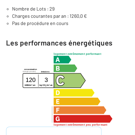
Nombre de Lots : 29
Charges courantes par an : 1260,0 €
Pas de procédure en cours
Les performances énergétiques
logement extrêmement performant
consommation
(énergie primaire)
émissions
120
3
2
2
kg CO
/m
.an
kWh/m
.an
2
logement extrêmement peu performant