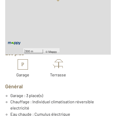
Vue globale
2
Surface totale : 102 m
2
Surface habitable : 80 m
Nombre de pièces : 4
[Voir le détail]
Équipements
500 m
©
Mappy
Les plus
P
Garage
Terrasse
Général
Garage : 3 place(s)
Chauffage : Individuel climatisation réversible
electricité
Eau chaude : Cumulus électrique